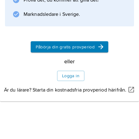
Prova det, du kommer att gilla det!
Information om artikeln
Marknadsledare i Sverige.
Påbörja din gratis provperiod
eller
Logga in
Är du lärare? Starta din kostnadsfria provperiod härifrån.