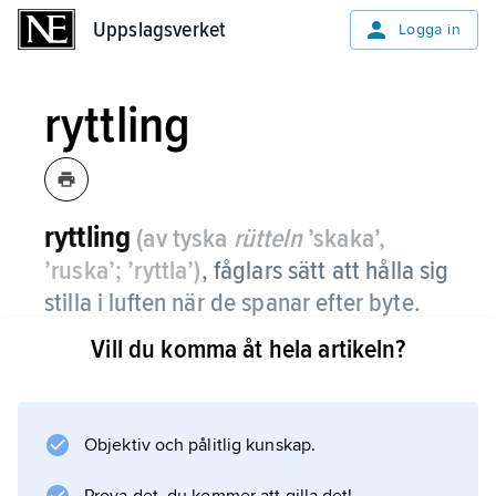
Uppslagsverket
Uppslagsverket
Logga in
ryttling
ryttling
(av tyska
rütteln
’skaka’,
’ruska’; ’ryttla’)
, fåglars sätt att hålla sig
stilla i luften när de spanar efter byte.
Vill du komma åt hela artikeln?
Fjällvråk, tornfalk och fiskgjuse ryttlar ofta,
liksom kolibrier medan de suger nektar ur
blommor.
Objektiv och pålitlig kunskap.