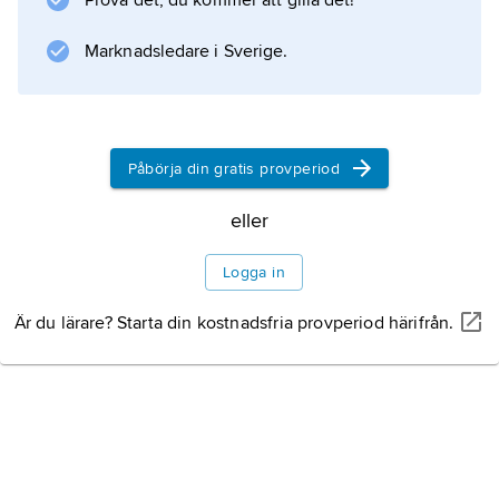
Prova det, du kommer att gilla det!
Marknadsledare i Sverige.
Påbörja din gratis provperiod
eller
Logga in
Är du lärare? Starta din kostnadsfria provperiod härifrån.