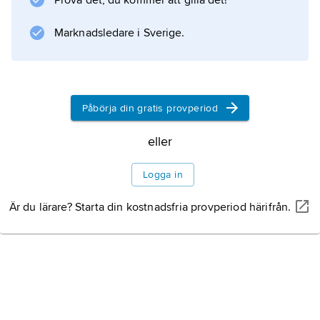
Prova det, du kommer att gilla det!
avskaffats 1849 kunde nordiska trävaror med
Marknadsledare i Sverige.
stigande framgång konkurrera på den brittiska
marknaden. Grövre timmerdimensioner
började ta slut i tidigt avverkade områden,
varför den nordeuropeiska sågverksindustrin
Påbörja din gratis provperiod
eller
Information om artikeln
Logga in
Är du lärare? Starta din kostnadsfria provperiod härifrån.