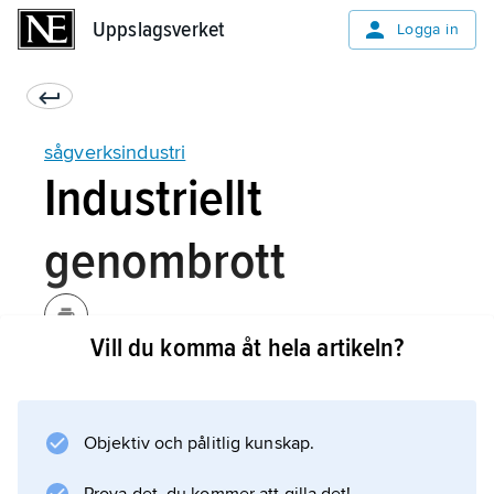
Uppslagsverket
Uppslagsverket
Logga in
sågverksindustri
Industriellt
genombrott
Vill du komma åt hela artikeln?
Västeuropas industrialisering skapade under
1800-talet stigande efterfrågan på sågade
varor, framför allt i Storbritannien. När det
Objektiv och pålitlig kunskap.
brittiska tullskyddet försvagats och
preferenstullarna på kanadensiskt virke