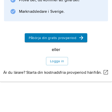
Prova det, du kommer att gilla det!
Marknadsledare i Sverige.
Påbörja din gratis provperiod
eller
Logga in
Är du lärare? Starta din kostnadsfria provperiod härifrån.