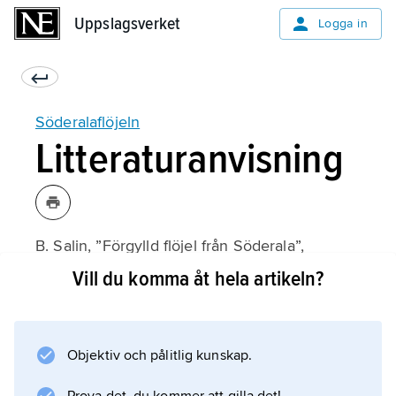
Uppslagsverket
Uppslagsverket
Logga in
Söderalaflöjeln
Litteraturanvisning
B. Salin, ”Förgylld flöjel från Söderala”,
Fornvännen
Vill du komma åt hela artikeln?
1921.
Objektiv och pålitlig kunskap.
Information om artikeln