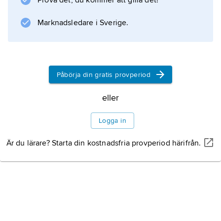
Prova det, du kommer att gilla det!
Marknadsledare i Sverige.
Påbörja din gratis provperiod
eller
Logga in
Är du lärare? Starta din kostnadsfria provperiod härifrån.