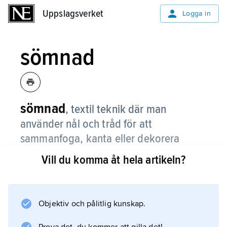
Uppslagsverket
Uppslagsverket
Logga in
sömnad
sömnad
,
textil teknik där man
använder nål och tråd för att
sammanfoga, kanta eller dekorera
textila material.
Vill du komma åt hela artikeln?
Sömnad är ett urgammalt hantverk. I fynd från
olika stenålderskulturer har man funnit synålar
av horn, ben och trä. Den tidiga sytråden
Objektiv och pålitlig kunskap.
kunde vara gjord av senor från djur eller