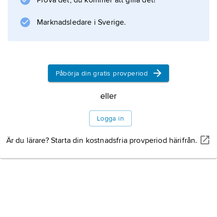
Prova det, du kommer att gilla det!
hopsnodda naturfibrer. De äldsta fynden av
sydda kläder i Norden är från bronsåldern och
Marknadsledare i Sverige.
visar att sömnadskonsten redan då var väl
Påbörja din gratis provperiod
Information om artikeln
eller
Logga in
Är du lärare? Starta din kostnadsfria provperiod härifrån.