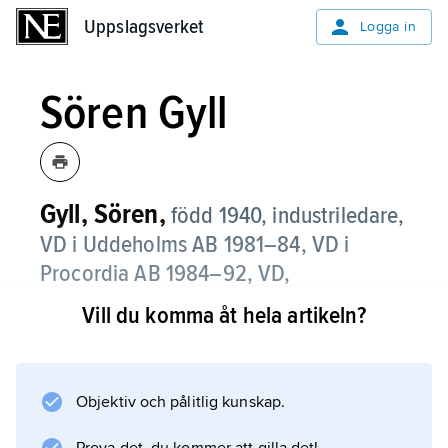
Uppslagsverket
Uppslagsverket
Logga in
Sören Gyll
Gyll, Sören,
född 1940, industriledare,
VD i Uddeholms AB 1981–84, VD i
Procordia AB 1984–92, VD,
koncernchef i AB Volvo 1992–97 och
Vill du komma åt hela artikeln?
ordförande i Svenskt Näringsliv 2001–
04.
Objektiv och pålitlig kunskap.
Gyll kom till Volvo i samband med
privatiseringen av Procordia (tidigare