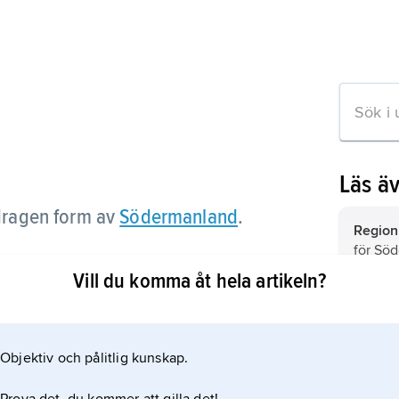
Läs ä
ragen form av
Södermanland
.
Region
för Sö
Vill du komma åt hela artikeln?
Sparba
Sörmla
ikeln
namne
Objektiv och pålitlig kunskap.
Sörml