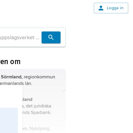
Logga in
ven om
 Sörmland,
regionkommun
dermanlands län.
nken Sörmland
ndsbanken,
det juridiska
t på
Sörmlands Sparbank
.
ands museum,
Nyköping,