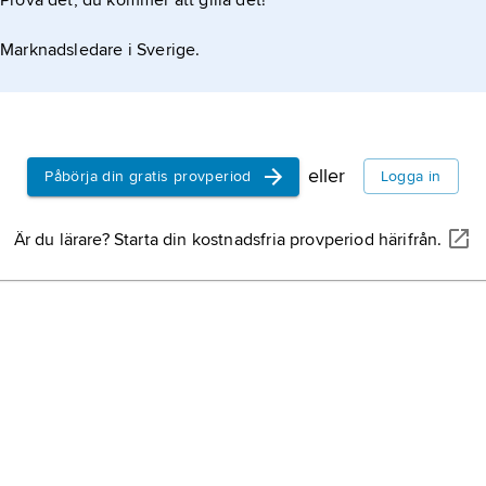
Prova det, du kommer att gilla det!
kulturh
kring 
Marknadsledare i Sverige.
Nynäs,
Söderm
Sörmla
eller
Påbörja din gratis provperiod
Logga in
Sörmla
Katrin
Är du lärare? Starta din kostnadsfria provperiod härifrån.
även i
Oxelös
Sveala
ombygg
Södert
Eskilst
anslute
Elma,
k
Örebro 
ursprun
samman
Maria
.