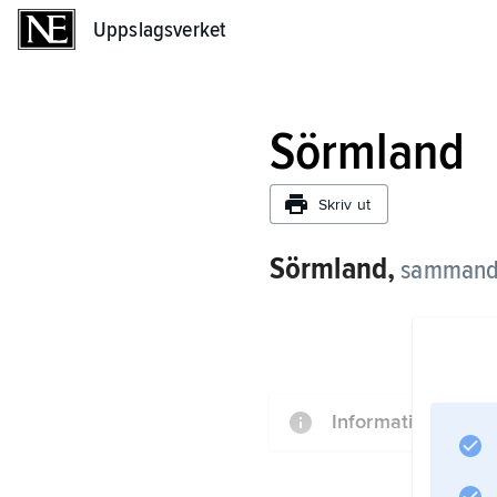
Uppslagsverket
Uppslagsverket
Sörmland
Skriv ut
Sörmland,
sammand
Information om art