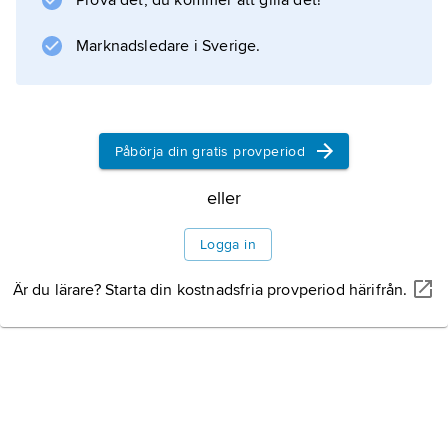
Prova det, du kommer att gilla det!
Marknadsledare i Sverige.
Information om artikeln
Påbörja din gratis provperiod
eller
Logga in
Är du lärare? Starta din kostnadsfria provperiod härifrån.