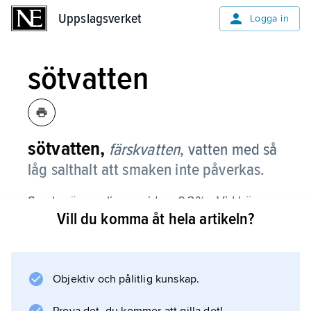
Uppslagsverket
Uppslagsverket
Logga in
sötvatten
sötvatten,
färskvatten
,
vatten med så
låg salthalt att smaken inte påverkas.
Smakgränsen ligger vid ca 0,3 ‰. Vid högre
Vill du komma åt hela artikeln?
salthalter smakar vattnet beskt. Se
vatten
; jämför
dricksvatten
Objektiv och pålitlig kunskap.
.