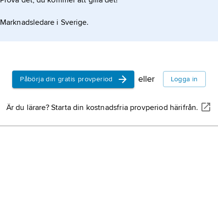
Prova det, du kommer att gilla det!
Marknadsledare i Sverige.
eller
Påbörja din gratis provperiod
Logga in
Är du lärare? Starta din kostnadsfria provperiod härifrån.