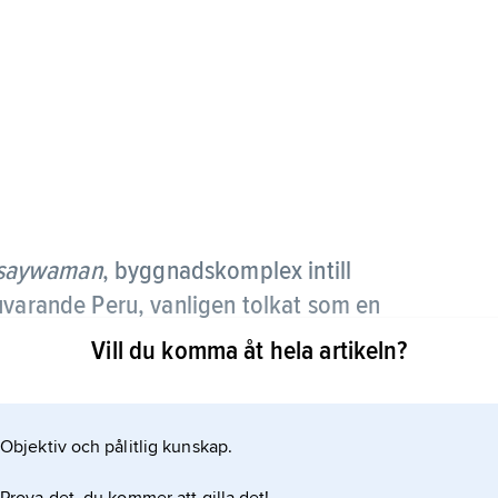
saywaman
, byggnadskomplex intill
uvarande Peru, vanligen tolkat som en
 som tempel, förråd och bostadsområde.
Vill du komma åt hela artikeln?
för att de välhuggna stenarna skulle kunna
ag återstår tre stegvis uppbyggda plattformar
Objektiv och pålitlig kunskap.
 av estetiskt sammanfogade, ibland flersidiga
k lär ha fraktats från ett andesitbrott