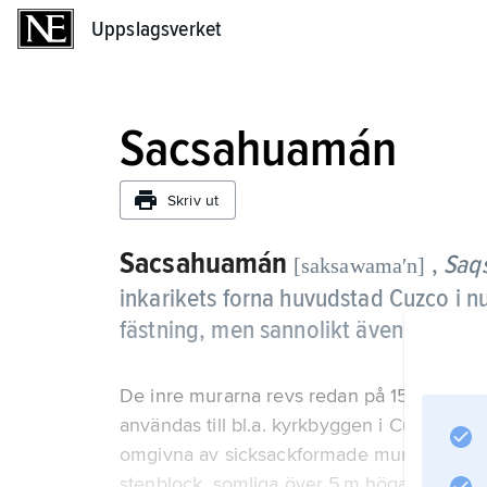
Uppslagsverket
Uppslagsverket
Sacsahuamán
Skriv ut
Sacsahuamán
,
Saq
[saksawamaʹn]
inkarikets forna huvudstad Cuzco i n
fästning, men sannolikt även använt
De inre murarna revs redan på 1500-talet 
användas till bl.a. kyrkbyggen i Cuzco. I d
omgivna av sicksackformade murar, byggda
stenblock, somliga över 5 m höga. Vissa bloc