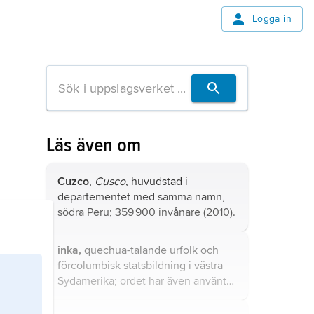
Logga in
Läs även om
Cuzco
,
Cusco
, huvudstad i
departementet med samma namn,
södra Peru; 359 900 invånare (2010).
inka,
quechua-talande urfolk och
förcolumbisk statsbildning i västra
Sydamerika; ordet har även använts
för dess härskare.