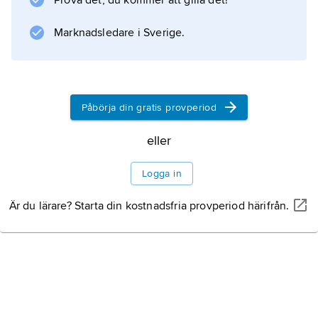
Prova det, du kommer att gilla det!
Marknadsledare i Sverige.
Information om artikeln
Påbörja din gratis provperiod
eller
Logga in
Är du lärare? Starta din kostnadsfria provperiod härifrån.