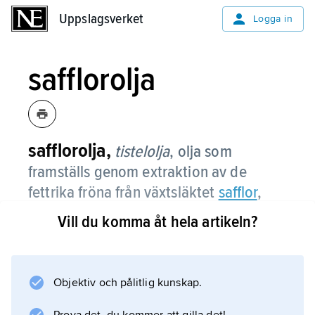
Uppslagsverket
Uppslagsverket
Logga in
safflorolja
safflorolja,
tistelolja
, olja som
framställs genom extraktion av de
fettrika fröna från växtsläktet
safflor
,
framför allt arten färgtistel.
Vill du komma åt hela artikeln?
Normalt har oljan mycket hög halt linolsyra
och används som salladsolja. Olja från vissa
arter har hög halt oljesyra och används för
Objektiv och pålitlig kunskap.
fritering.