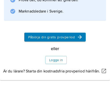
Prova det, du kommer att gilla det!
Homo erectus
, påträffade bl.a. i Ternifine i
Marknadsledare i Sverige.
Information om artikeln
Påbörja din gratis provperiod
eller
Logga in
Är du lärare? Starta din kostnadsfria provperiod härifrån.