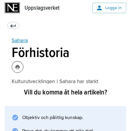
Uppslagsverket
Uppslagsverket
Logga in
Sahara
Förhistoria
Kulturutvecklingen i Sahara har starkt
påverkats av omfattande klimatologiska
Vill du komma åt hela artikeln?
förändringar. De äldsta fynden är närmare 2
miljoner år gamla, men fynden av fossila
hominider är ännu få jämfört med dem i östra
Objektiv och pålitlig kunskap.
Centralafrika. De äldsta fossilen av hominider
(ca 900 000 år gamla) tillhör