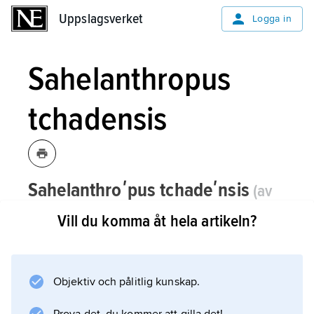
Uppslagsverket
Uppslagsverket
Logga in
Sahelanthropus
tchadensis
Sahelanthroʹpus tchadeʹnsis
(av
Sahelanthropus
och
tchadensis
Vill du komma åt hela artikeln?
latinisering av Tchad)
,
art i familjen
hominider som levde kort efter
människans och schimpansernas sista
Objektiv och pålitlig kunskap.
gemensamma förfader.