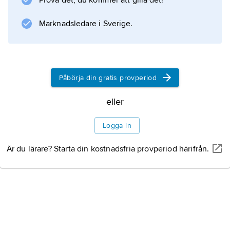
Prova det, du kommer att gilla det!
Sahelanthropus tchadensis
är den den tidigaste kända
Marknadsledare i Sverige.
homininen
, känd från ett fynd som daterats till en ålder
av 7 miljoner år.
Påbörja din gratis provperiod
eller
Information om artikeln
Logga in
Är du lärare? Starta din kostnadsfria provperiod härifrån.