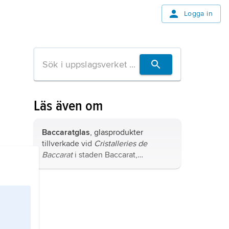
Logga in
Läs även om
Baccaratglas
, glasprodukter
tillverkade vid
Cristalleries de
Baccarat
i staden Baccarat,
departementet Meurthe-et-Moselle,
Lorraine, Frankrike.