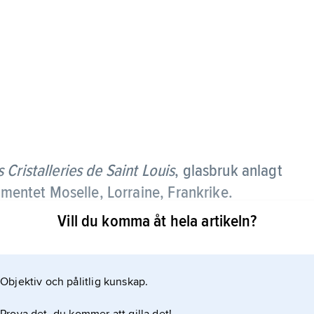
Cristalleries de Saint Louis
,
glasbruk anlagt
tementet Moselle, Lorraine, Frankrike.
Vill du komma åt hela artikeln?
hmisk stil samt från 1780-talet av servisglas,
ttning liknande den engelska. Under 1800-talet
at och etsat glas av samma typ som i Baccarat (se
Objektiv och pålitlig kunskap.
evpressar i