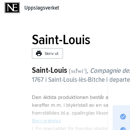
Uppslagsverket
Uppslagsverket
Saint-Louis
Skriv ut
Saint-Louis
,
Compagnie des 
[sɛ̃lwiʹ]
1767 i Saint-Louis-lès-Bitche i depar
Den äldsta produktionen består av glas i bö
karaffer m.m. i blykristall av en sammansä
framställdes bl.a. opalinglas liksom graver
Baccaratglas
). En specialitet för franska glasbruk var br