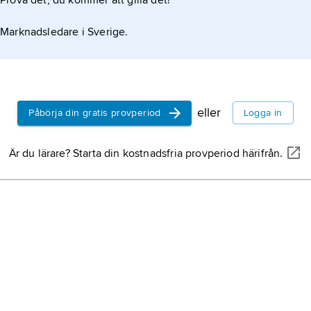
Prova det, du kommer att gilla det!
Marknadsledare i Sverige.
eller
Påbörja din gratis provperiod
Logga in
Är du lärare? Starta din kostnadsfria provperiod härifrån.