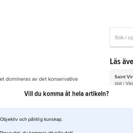
Läs äv
Saint Vi
ivet domineras av det konservativa
stat i Vä
' Party
Vill du komma åt hela artikeln?
socialdemokratiska
Saint Kit
our Party
Christop
Västindi
Objektiv och pålitlig kunskap.
Dominic