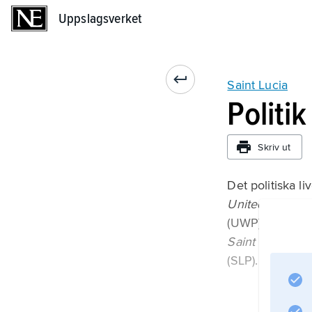
Uppslagsverket
Uppslagsverket
Saint Lucia
Politik
Skriv ut
Det politiska l
United Workers
(UWP) och det 
Saint Lucia Lab
(SLP).