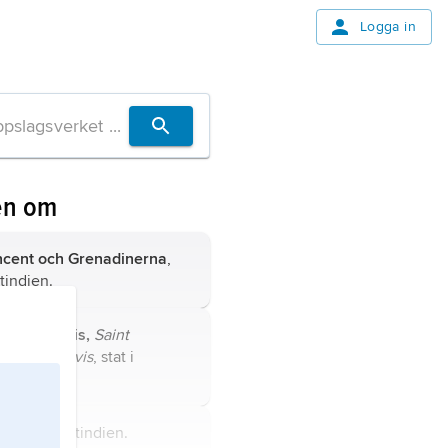
Logga in
en om
ncent och Grenadinerna
,
stindien.
ts och Nevis,
Saint
her and Nevis
, stat i
en.
a
, stat i Västindien.