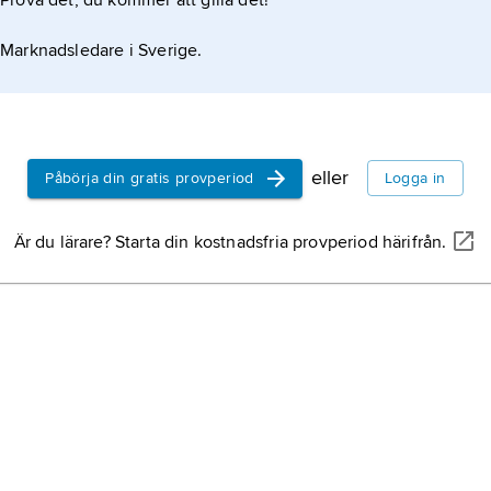
Prova det, du kommer att gilla det!
tion om artikeln
Barbado
Marknadsledare i Sverige.
Antigua 
Västindi
eller
Påbörja din gratis provperiod
Logga in
Grenada
Är du lärare? Starta din kostnadsfria provperiod härifrån.
Tuvalu
, 
som omfat
i sydväst