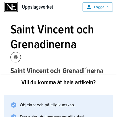
Uppslagsverket
Uppslagsverket
Logga in
Saint Vincent och
Grenadinerna
Saint Vincent och Grenadiʹnerna
2
,
stat i Västindien; 389 km
,
[sntviʹnsənt]
Vill du komma åt hela artikeln?
101 000 invånare (2024).
Saint Vincent och Grenadinerna, som är
Objektiv och pålitlig kunskap.
beläget i den södra delen av Små Antillerna,
består av huvudön Saint Vincent (344 km