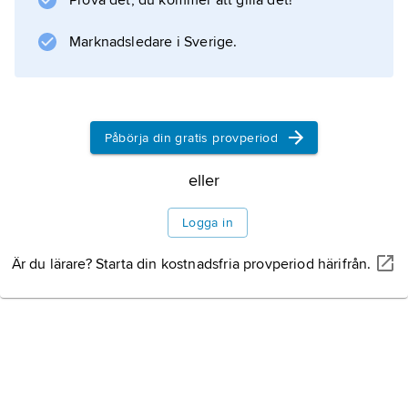
Prova det, du kommer att gilla det!
Marknadsledare i Sverige.
Information om artikeln
Påbörja din gratis provperiod
eller
Logga in
Är du lärare? Starta din kostnadsfria provperiod härifrån.