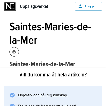
Uppslagsverket
Uppslagsverket
Logga in
Saintes-Maries-de-
la-Mer
Saintes-Maries-de-la-Mer
,
ort i Provence–Alpes–
[sɛ̃tmaridlɑmɛ:ʹr]
Vill du komma åt hela artikeln?
Côte d’Azur, sydöstra Frankrike, 30 km
söder om Arles; 2 700 invånare (2010).
Objektiv och pålitlig kunskap.
Saintes-Maries-de-la-Mer är berömt som
vallfartsort.