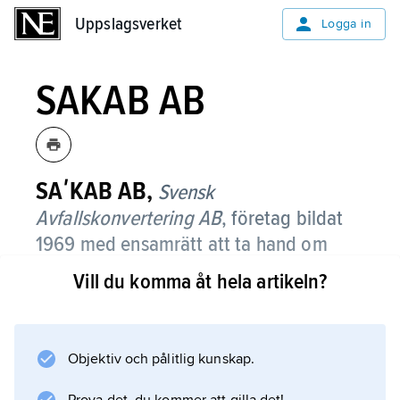
Uppslagsverket
Uppslagsverket
Logga in
SAKAB AB
SAʹKAB AB,
Svensk
Avfallskonvertering AB
,
företag bildat
1969 med ensamrätt att ta hand om
svenskt farligt avfall samt förbränning
Vill du komma åt hela artikeln?
av hushållsavfall och därmed jämförligt
avfall.
Objektiv och pålitlig kunskap.
SAKAB destruerar, stabiliserar eller deponerar
avfallet. Företaget driver en