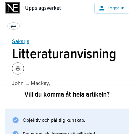
Uppslagsverket
Uppslagsverket
Logga in
Sakarja
Litteraturanvisning
John L. Mackay,
Haggai, Zechariah, Malachi
Vill du komma åt hela artikeln?
(1994).
Objektiv och pålitlig kunskap.
Information om artikeln