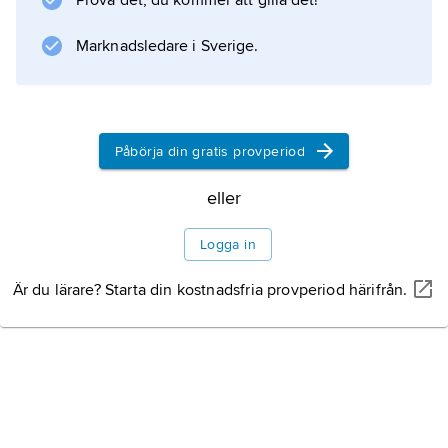
Prova det, du kommer att gilla det!
Marknadsledare i Sverige.
Påbörja din gratis provperiod
eller
Logga in
Är du lärare? Starta din kostnadsfria provperiod härifrån.