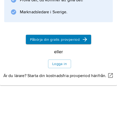
Prova det, du kommer att gilla det!
Marknadsledare i Sverige.
Information om artikeln
Påbörja din gratis provperiod
eller
Logga in
Är du lärare? Starta din kostnadsfria provperiod härifrån.