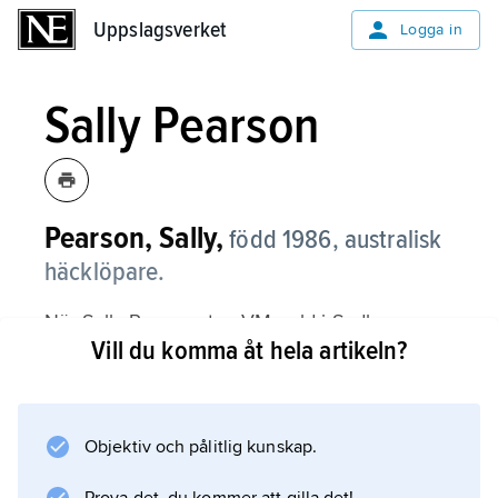
Uppslagsverket
Uppslagsverket
Logga in
Sally Pearson
Pearson, Sally,
född 1986, australisk
häcklöpare.
När Sally Pearson tog VM-guld i Sydkorea
Vill du komma åt hela artikeln?
2011 på 100 m häck med tiden 12,28 gick hon
samtidigt in som fyra genom alla tider. Tiden
var den snabbaste som någon presterat på
sträckan sedan 1992.
Objektiv och pålitlig kunskap.