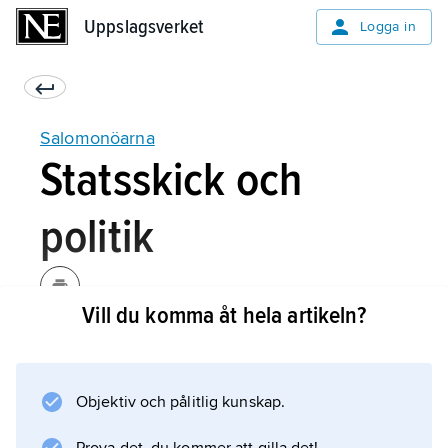
Uppslagsverket
Uppslagsverket
Logga in
Salomonöarna
Statsskick och
politik
Vill du komma åt hela artikeln?
Salomonöarna är sedan 1978 självständig stat
och medlem av Samväldet. Den brittiska
regenten företräds av en generalguvernör,
Objektiv och pålitlig kunskap.
som måste vara medborgare i Salomonöarna.
Parlamentet har en kammare med 50