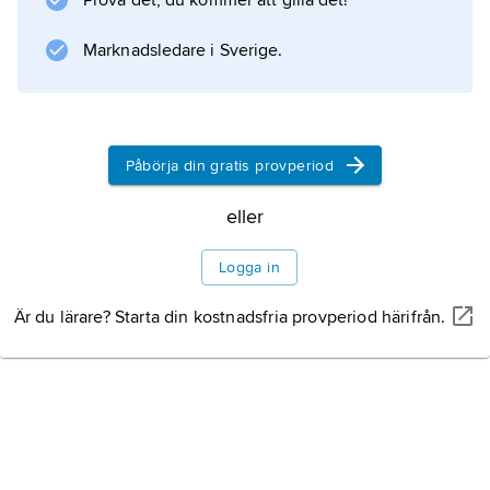
Prova det, du kommer att gilla det!
ledamöter valda på fyra år. Parlamentarism
Marknadsledare i Sverige.
tillämpas. En del av makten har delegerats till
provinsråden, i vilka de traditionella ledarna
har
Påbörja din gratis provperiod
eller
Information om artikeln
Logga in
Är du lärare? Starta din kostnadsfria provperiod härifrån.