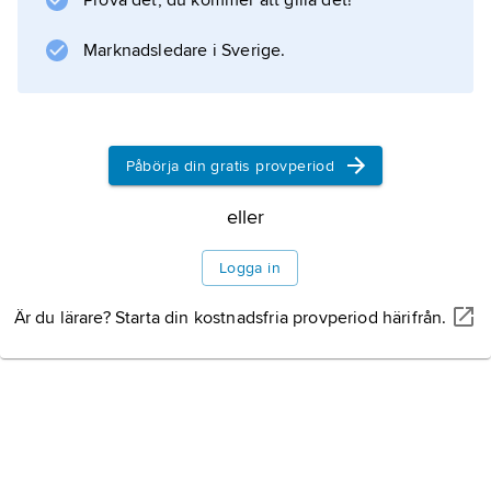
Prova det, du kommer att gilla det!
Information om artikeln
Marknadsledare i Sverige.
Påbörja din gratis provperiod
eller
Logga in
Är du lärare? Starta din kostnadsfria provperiod härifrån.