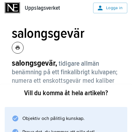
Uppslagsverket
Uppslagsverket
Logga in
salongsgevär
salongsgevär,
tidigare allmän
benämning på ett finkalibrigt kulvapen;
numera ett enskottsgevär med kaliber
5,6 mm och med en vikt som i
Vill du komma åt hela artikeln?
originalutförande understiger 2,5 kg.
Objektiv och pålitlig kunskap.