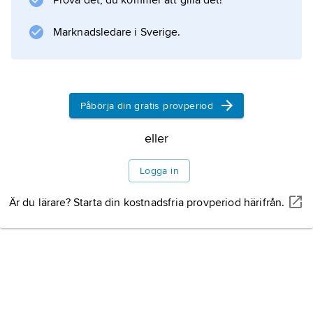
Prova det, du kommer att gilla det!
Tarapacáprovinsen. Gränskonflikten mellan
Chile och Peru bilades först 1929.
Marknadsledare i Sverige.
Information om artikeln
Påbörja din gratis provperiod
eller
Logga in
Är du lärare? Starta din kostnadsfria provperiod härifrån.