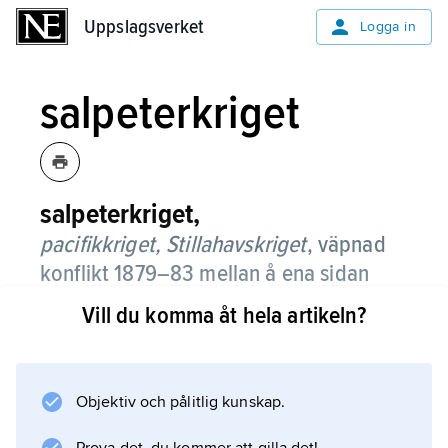
Uppslagsverket
Uppslagsverket
Logga in
salpeterkriget
salpeterkriget,
pacifikkriget,
Stillahavskriget
, väpnad
konflikt 1879–83 mellan å ena sidan
Chile och å den andra Peru och Bolivia
Vill du komma åt hela artikeln?
om kontrollen över de rika
salpeterfyndigheterna i Atacamaöknen.
Objektiv och pålitlig kunskap.
Den chilenska segern utestängde Bolivia från
havet och berövade Peru bland annat