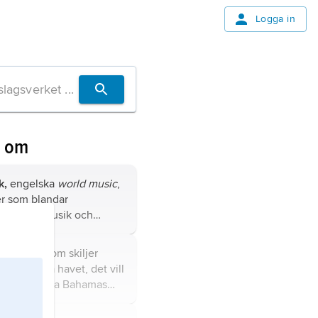
Logga in
n om
k,
engelska
world music
,
r som blandar
ansk rockmusik och
a folkliga musikformer.
,
ökedjan som skiljer
n Karibiska havet, det vill
t ögrupperna Bahamas
och Små Antillerna; 235