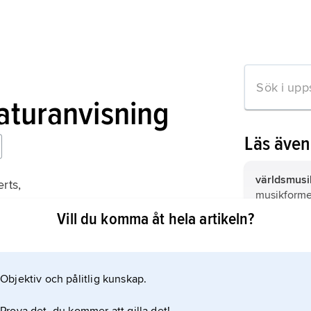
raturanvisning
Läs äve
världsmusi
rts,
musikforme
nge
afroamerik
Vill du komma åt hela artikeln?
traditionell
Västindien
Atlanten frå
säga främs
Objektiv och pålitlig kunskap.
mation om artikeln
samt Stora 
2