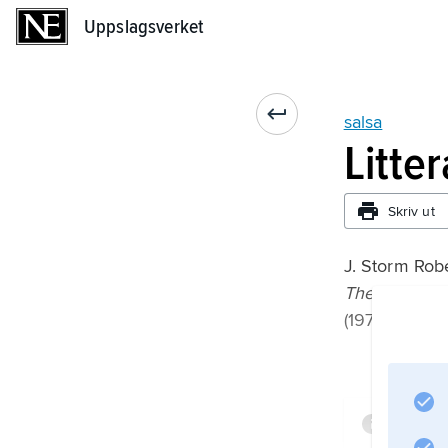
Uppslagsverket
Uppslagsverket
salsa
Litte
Skriv ut
J. Storm Robe
The Latin Ti
(1979).
Infor