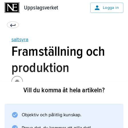
Uppslagsverket
Uppslagsverket
Logga in
saltsyra
Framställning och
produktion
Vill du komma åt hela artikeln?
Väte­klorid och saltsyra tillhör de viktigaste
bulkkemikalierna. De framställs industriellt i
mycket stor skala (miljontals ton) enligt någon
Objektiv och pålitlig kunskap.
av följande fyra metoder: