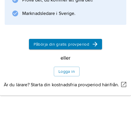
Prova det, du kommer att gilla det!
Marknadsledare i Sverige.
Information om artikeln
Påbörja din gratis provperiod
eller
Logga in
Är du lärare? Starta din kostnadsfria provperiod härifrån.