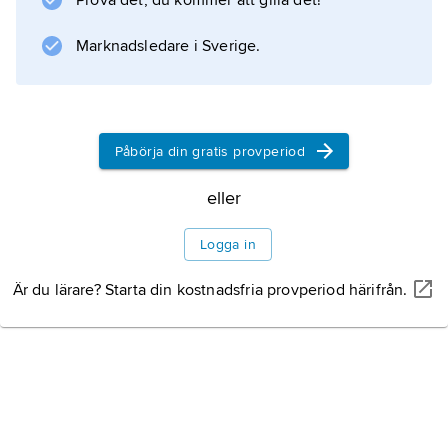
Prova det, du kommer att gilla det!
fiske.
Marknadsledare i Sverige.
Information om artikeln
Påbörja din gratis provperiod
eller
Logga in
Är du lärare? Starta din kostnadsfria provperiod härifrån.