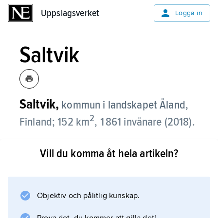
Uppslagsverket
Uppslagsverket
Logga in
Saltvik
Saltvik,
kommun i landskapet Åland,
2
Finland; 152 km
, 1 861 invånare (2018).
I Saltvik finns rikligt med fornlämningar från
Vill du komma åt hela artikeln?
stenåldern och vikingatiden samt en kyrka
från 1200-talet. Ålands högsta berg,
Orrdalsklint (129 meter över havet), ligger i
Saltvik. De flesta arbetsplatserna finns inom
Objektiv och pålitlig kunskap.
servicenäringarna och inom jordbruk och