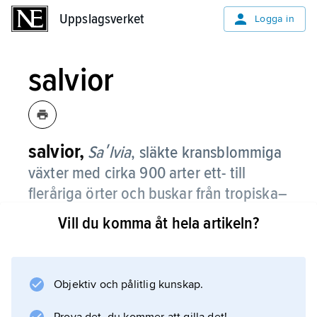
Uppslagsverket
Uppslagsverket
Logga in
salvior
salvior,
Saʹlvia
,
släkte kransblommiga
växter med cirka 900 arter ett- till
fleråriga örter och buskar från tropiska–
tempererade regioner.
Vill du komma åt hela artikeln?
Blommorna är tvåläppiga med välvd överläpp
och sitter i kransar i skottopparna. Blomman
innehåller bara två ståndare, med egenartad,
Objektiv och pålitlig kunskap.
hävstångslik byggnad, vilket har betydelse för