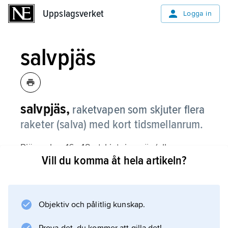
Uppslagsverket
Uppslagsverket
Logga in
salvpjäs
salvpjäs,
raketvapen som skjuter flera
raketer (salva) med kort tidsmellanrum.
Pjäsen har 16–48 utskjutningsrör (eller -
Vill du komma åt hela artikeln?
skenor) som vart och ett laddas med en raket.
En sovjetisk typ under andra världskriget var
”stalinorgeln”. Se även
raketvapen
Objektiv och pålitlig kunskap.
.