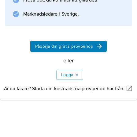
Prova det, du kommer att gilla det!
Marknadsledare i Sverige.
Information om artikeln
Påbörja din gratis provperiod
eller
Logga in
Är du lärare? Starta din kostnadsfria provperiod härifrån.