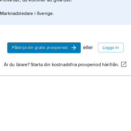
Prova det, du kommer att gilla det!
Marknadsledare i Sverige.
eller
Påbörja din gratis provperiod
Logga in
Är du lärare? Starta din kostnadsfria provperiod härifrån.