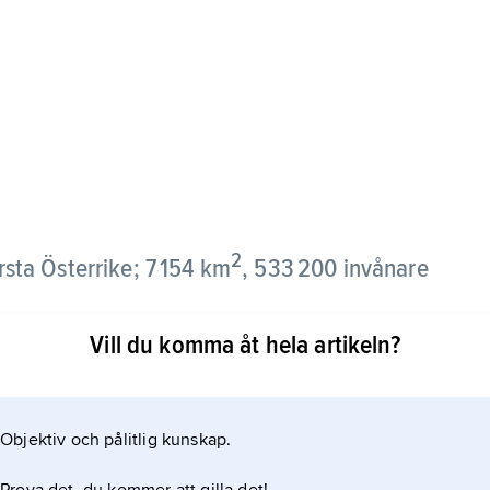
2
ersta Österrike; 7 154 km
, 533 200 invånare
Vill du komma åt hela artikeln?
dskap, till ca hälften uppodlat och till 1/3
turism, skogsbruk och jordbruk. Salzburg har även
uvudstad är
Objektiv och pålitlig kunskap.