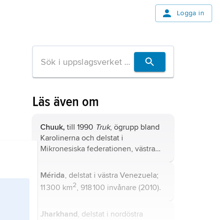
Logga in
Läs även om
Chuuk,
till 1990
Truk
, ögrupp bland
Karolinerna och delstat i
Mikronesiska federationen, västra
2
Stilla havet; 127 km
, 53 200
invånare (2010).
Mérida
, delstat i västra Venezuela;
2
11 300 km
, 918 100 invånare (2010).
Jharkhand
, delstat i nordöstra