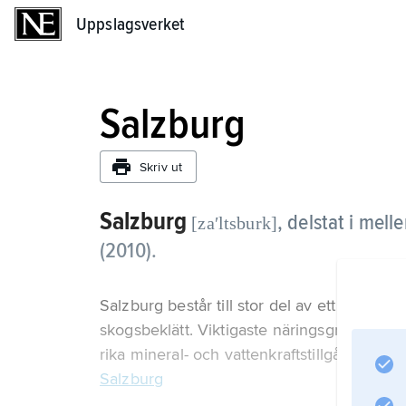
Uppslagsverket
Uppslagsverket
Salzburg
Skriv ut
Salzburg
,
delstat i mell
[zaʹltsburk]
(2010).
Salzburg består till stor del av ett alpint lan
skogsbeklätt. Viktigaste näringsgrenar är 
rika mineral- och vattenkraftstillgångar. H
Salzburg
.