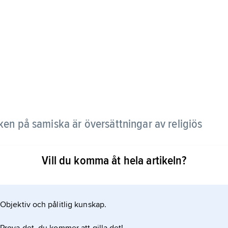
ken på samiska är översättningar av religiös
Vill du komma åt hela artikeln?
så är en katekes, utkom 1619. Den tradition som
r samernas samlade litterära kvarlåtenskap, alltifrån
) jojkar i
Objektiv och pålitlig kunskap.
rna av samisk poesi. Samiska folksagor och sägner