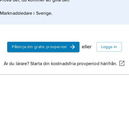
Prova det, du kommer att gilla det!
Marknadsledare i Sverige.
eller
Påbörja din gratis provperiod
Logga in
Är du lärare? Starta din kostnadsfria provperiod härifrån.