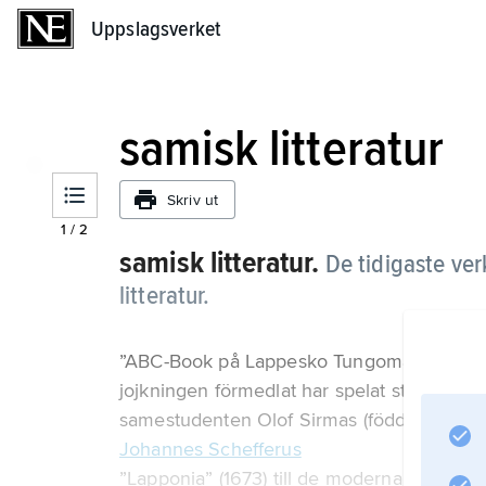
Uppslagsverket
Uppslagsverket
samisk litteratur
Skriv ut
1
/
2
samisk litteratur.
De tidigaste ver
litteratur.
”ABC-Book på Lappesko Tungomål”, som ock
jojkningen förmedlat har spelat stor roll fö
samestudenten Olof Sirmas (född cirka 1655
Johannes Schefferus
”Lapponia” (1673) till de moderna nyskapa