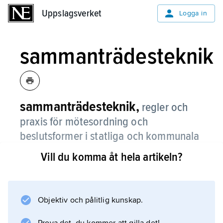
Uppslagsverket
Uppslagsverket
Logga in
sammanträdesteknik
sammanträdesteknik,
regler och
praxis för mötesordning och
beslutsformer i statliga och kommunala
organ, i frivilliga föreningar, bland annat
Vill du komma åt hela artikeln?
folkrörelserna, i företag med flera
organisationer.
Objektiv och pålitlig kunskap.
Sammanträdestekniken syftar till att ge klarhet
och ordning i verksamheten och