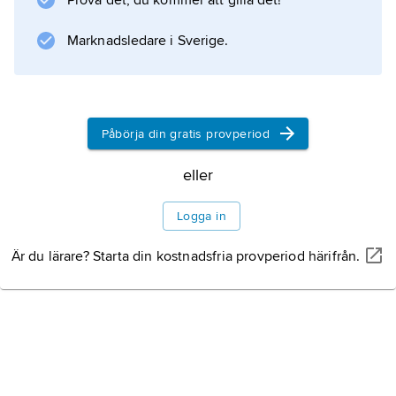
Prova det, du kommer att gilla det!
Information om artikeln
Marknadsledare i Sverige.
Påbörja din gratis provperiod
eller
Logga in
Är du lärare? Starta din kostnadsfria provperiod härifrån.