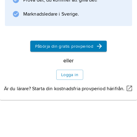
Prova det, du kommer att gilla det!
Marknadsledare i Sverige.
Information om artikeln
Påbörja din gratis provperiod
eller
Logga in
Är du lärare? Starta din kostnadsfria provperiod härifrån.