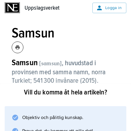
Uppslagsverket
Uppslagsverket
Logga in
Samsun
Samsun
,
huvudstad i
[sɑmsun]
provinsen med samma namn, norra
Turkiet; 541 300 invånare (2015).
Vill du komma åt hela artikeln?
Samsun är en hamnstad och trafikknut vid
svartahavskusten. I staden finns läkemedels-,
textil-, tobaks- och konstgödningsindustri.
Samsun har även universitet (grundat 1975).
Objektiv och pålitlig kunskap.