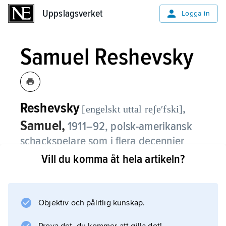
Uppslagsverket
Uppslagsverket
Logga in
Samuel Reshevsky
Reshevsky
,
[engelskt uttal reʃeʹfski]
Samuel,
1911–92, polsk-amerikansk
schackspelare som i flera decennier
tillhörde världseliten.
Vill du komma åt hela artikeln?
Samuel Reshevsky gav redan som barn prov
på exceptionell begåvning, och vid åtta års
Objektiv och pålitlig kunskap.
ålder gav han simultanföreställningar i flera
europeiska länder.