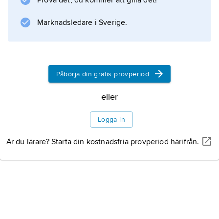
Prova det, du kommer att gilla det!
Marknadsledare i Sverige.
Information om artikeln
Påbörja din gratis provperiod
eller
Logga in
Är du lärare? Starta din kostnadsfria provperiod härifrån.