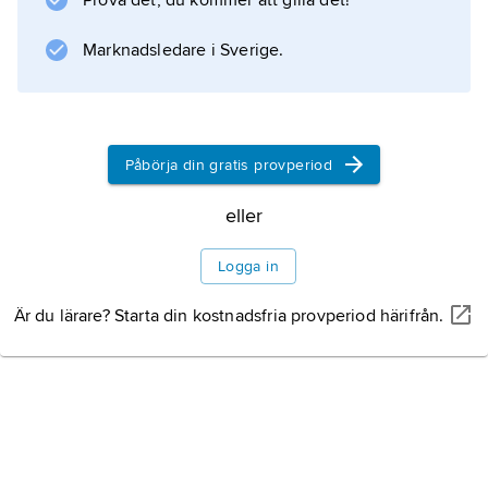
Prova det, du kommer att gilla det!
Marknadsledare i Sverige.
Påbörja din gratis provperiod
eller
Logga in
Är du lärare? Starta din kostnadsfria provperiod härifrån.