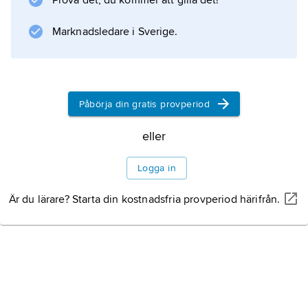
Prova det, du kommer att gilla det!
Marknadsledare i Sverige.
Information om artikeln
Påbörja din gratis provperiod
eller
Logga in
Är du lärare? Starta din kostnadsfria provperiod härifrån.