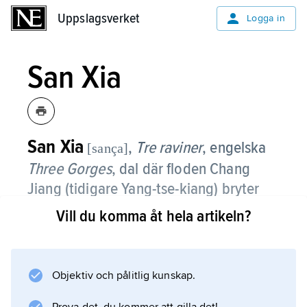
Uppslagsverket
Uppslagsverket
Logga in
San Xia
San Xia
,
Tre raviner
, engelska
[sança]
Three Gorges
,
dal där floden Chang
Jiang (tidigare Yang-tse-kiang) bryter
igenom bergen i mellersta Kina.
Vill du komma åt hela artikeln?
Den mäktiga floden har där strömmat med ett
stritt lopp genom tre långa klyftor, Qutang, Wu
Xia och Xiling.
Objektiv och pålitlig kunskap.