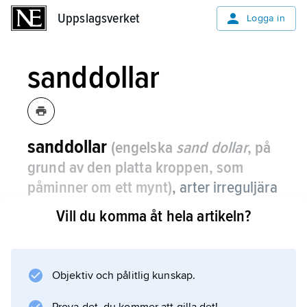
Uppslagsverket
Uppslagsverket
Logga in
sanddollar
sanddollar
(engelska
sand dollar
, på
grund av den platta kroppen, som
påminner om ett mynt)
,
arter irreguljära
sjöborrar i ordningen
Clypeastroiʹdea
.
Vill du komma åt hela artikeln?
Till skillnad från andra sjöborrar är de
skivformiga, och anus är belägen på
undersidan. Taggarna är korta och fungerar
Objektiv och pålitlig kunskap.
som gräv- och rörelseorgan. Gruppen