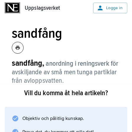
Uppslagsverket
Uppslagsverket
Logga in
sandfång
sandfång,
anordning i reningsverk för
avskiljande av små men tunga partiklar
från avloppsvatten.
Vill du komma åt hela artikeln?
Sandfång är en typ av sedimenteringsbassäng
med hög genomströmningshastighet. För att
hindra lättare partiklar från att avsättas kan
avloppsvattnet röras om, t.ex. genom luftning.
Objektiv och pålitlig kunskap.
Jämför