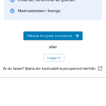
Prova det, du kommer att gilla det!
reningsverk
.
Marknadsledare i Sverige.
Information om artikeln
Påbörja din gratis provperiod
eller
Logga in
Är du lärare? Starta din kostnadsfria provperiod härifrån.