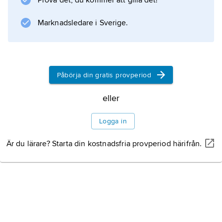
Prova det, du kommer att gilla det!
Csoóri deltog aktivt i den ungerska
oppositionen mot kommunismens
Marknadsledare i Sverige.
maktmonopol i slutet
Påbörja din gratis provperiod
Information om artikeln
eller
Logga in
Är du lärare? Starta din kostnadsfria provperiod härifrån.