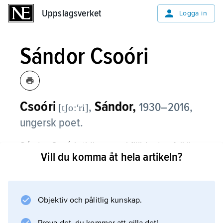
Uppslagsverket
Uppslagsverket
Logga in
Sándor Csoóri
Csoóri
Sándor,
,
1930–2016,
[tʃo:ʹri]
ungersk poet.
Sándor Csoóris tidiga poesi följde den folkliga
Vill du komma åt hela artikeln?
traditionen, men från 1960-talet fördjupades
poesin, och han använde ett friare språk. I
dikterna återkom tankar om människans
ansvar för historien samt om författarens roll
Objektiv och pålitlig kunskap.
som en intellektuell ledare och folkupplysare.