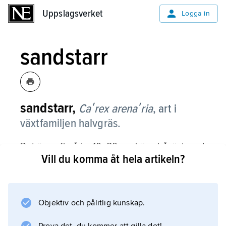
Uppslagsverket
Uppslagsverket
Logga in
sandstarr
sandstarr,
Caʹrex arenaʹria
,
art i
växtfamiljen halvgräs.
Det är en flerårig, 10–30 cm hög stråväxt med
Vill du komma åt hela artikeln?
krypande jordstam, som kan bli flera meter
lång och från vilken stråna växer upp i rader.
Bladen är lika långa som stråna och cirka 4
mm breda. Stråtoppen bär i maj–juli en 4–8
Objektiv och pålitlig kunskap.
cm lång axsamling, där alla ax är lika; det