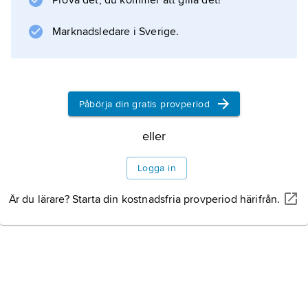
Prova det, du kommer att gilla det!
Marknadsledare i Sverige.
Information om artikeln
Påbörja din gratis provperiod
eller
Logga in
Är du lärare? Starta din kostnadsfria provperiod härifrån.