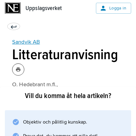
Uppslagsverket
Uppslagsverket
Logga in
Sandvik AB
Litteraturanvisning
O. Hedebrant m.fl.,
Omvandlingen: Sandvik 1862–1987
Vill du komma åt hela artikeln?
(1987).
Objektiv och pålitlig kunskap.
Information om artikeln