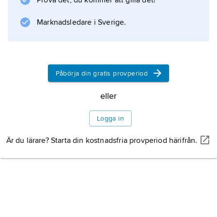
Prova det, du kommer att gilla det!
Marknadsledare i Sverige.
Påbörja din gratis provperiod
eller
Logga in
Är du lärare? Starta din kostnadsfria provperiod härifrån.