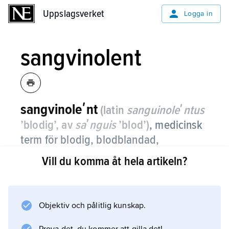
Uppslagsverket
Uppslagsverket
Logga in
sangvinolent
sangvinoleʹnt
(latin
sanguinoleʹntus
’blodig’, av
saʹnguis
’blod’)
, medicinsk
term för blodig, blodblandad,
blodfärgad.
Vill du komma åt hela artikeln?
Objektiv och pålitlig kunskap.
Information om artikeln