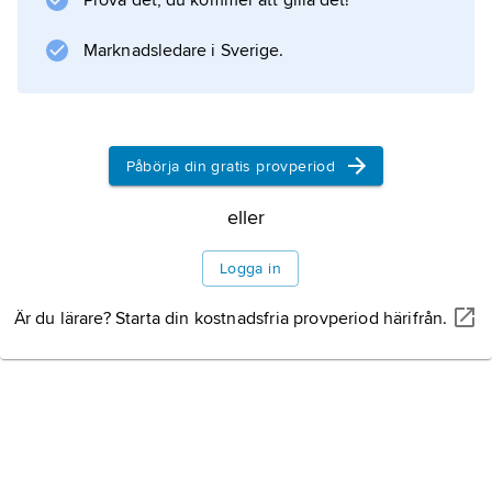
Prova det, du kommer att gilla det!
Marknadsledare i Sverige.
Påbörja din gratis provperiod
eller
Logga in
Är du lärare? Starta din kostnadsfria provperiod härifrån.