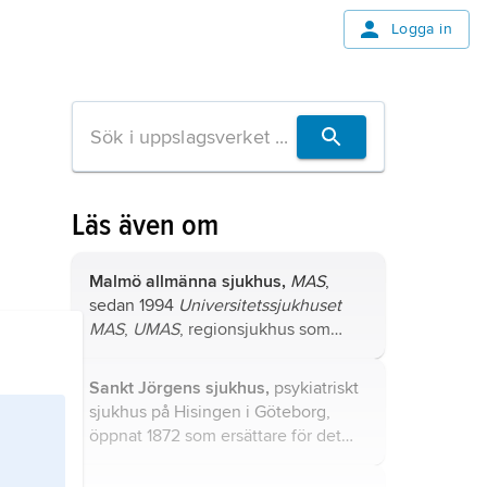
Logga in
Läs även om
Malmö allmänna sjukhus,
MAS
,
sedan 1994
Universitetssjukhuset
MAS
,
UMAS
, regionsjukhus som
2008 hade ca 900 vårdplatser och
ca 7 200 anställda.
Sankt Jörgens sjukhus,
psykiatriskt
sjukhus på Hisingen i Göteborg,
öppnat 1872 som ersättare för det
gamla Göteborgs hospital.