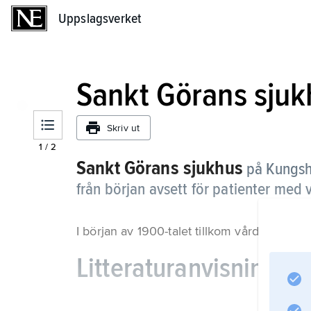
Uppslagsverket
Uppslagsverket
Sankt Görans sjuk
Skriv ut
1
/
2
Sankt Görans sjukhus
på Kungsh
från början avsett för patienter me
I början av 1900-talet tillkom vården av pa
Litteraturanvisning