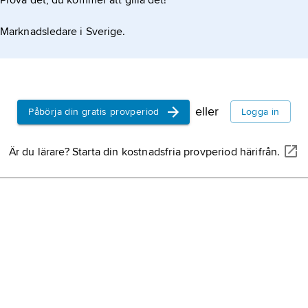
Prova det, du kommer att gilla det!
Marknadsledare i Sverige.
eller
Påbörja din gratis provperiod
Logga in
Är du lärare? Starta din kostnadsfria provperiod härifrån.