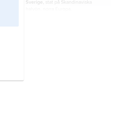
Sverige,
stat på Skandinaviska
halvön, norra Europa.
Finland,
stat i Nordeuropa.
Malaysia,
stat i Sydöstasien.
Turkiet
, stat i Mellanöstern.
USA,
Amerikas förenta stater
,
Förenta staterna
, stat i Nordamerika;
2
9,8 miljoner km
(därav 0,7 miljoner
2
km
vatten), 336,6 miljoner invånare
(2024).