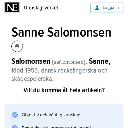
Uppslagsverket
Uppslagsverket
Logga in
Sanne Salomonsen
Salomonsen
Sanne,
,
[sæʹlɔmɔnsən]
född 1955, dansk rocksångerska och
skådespelerska.
Vill du komma åt hela artikeln?
Sanne Salomonsen medverkade i början av
1970-talet i flera rockmusikaler och spelade
1973 in albumet
Sanne Salomonsen
Objektiv och pålitlig kunskap.
. Under de följande åren medverkade hon i