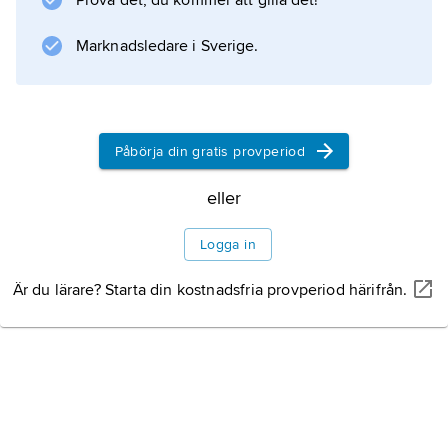
Prova det, du kommer att gilla det!
flera grupper, bland annat Anne Linnet Band
(1979–82) och Sneakers (1980–85).
Marknadsledare i Sverige.
Information om artikeln
Påbörja din gratis provperiod
eller
Logga in
Är du lärare? Starta din kostnadsfria provperiod härifrån.