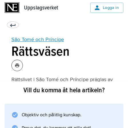
Uppslagsverket
Uppslagsverket
Logga in
São Tomé och Príncipe
Rättsväsen
Rättslivet i São Tomé och Príncipe präglas av
det portugisiska rättsarvet. Dödsstraffet
Vill du komma åt hela artikeln?
avskaffades 1990.
Objektiv och pålitlig kunskap.
Information om artikeln