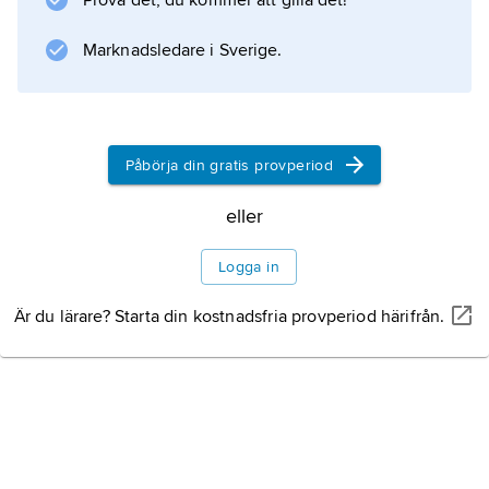
Prova det, du kommer att gilla det!
Marknadsledare i Sverige.
Påbörja din gratis provperiod
eller
Logga in
Är du lärare? Starta din kostnadsfria provperiod härifrån.