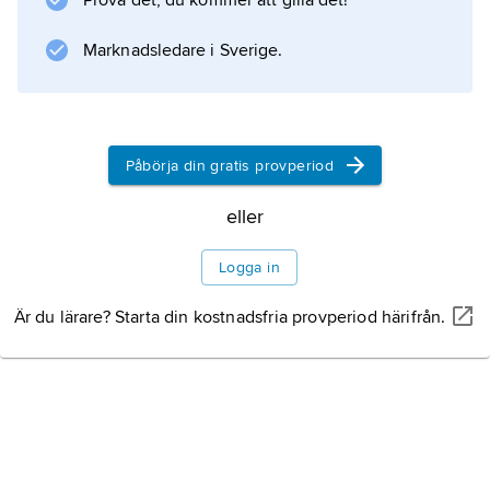
Prova det, du kommer att gilla det!
och Seine.
Marknadsledare i Sverige.
Information om artikeln
Påbörja din gratis provperiod
eller
Logga in
Är du lärare? Starta din kostnadsfria provperiod härifrån.