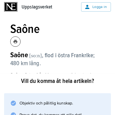
Uppslagsverket
Uppslagsverket
Logga in
Saône
Saône
,
flod i östra Frankrike;
[so:n]
480 km lång.
Saône flyter från Vogeserna söderut och
Vill du komma åt hela artikeln?
mynnar i Rhône vid Lyon.
Medelvattenföringen är 410 m
3
/s och avrinningsområdet 29 900 km
Objektiv och pålitlig kunskap.
2
. Saône har kanalförbindelse med bl.a. Rhen