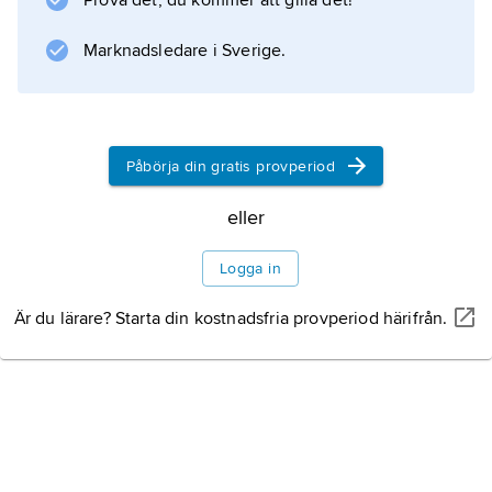
Prova det, du kommer att gilla det!
Marknadsledare i Sverige.
Information om artikeln
Påbörja din gratis provperiod
eller
Logga in
Är du lärare? Starta din kostnadsfria provperiod härifrån.