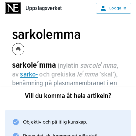
Uppslagsverket
Uppslagsverket
Logga in
sarkolemma
sarkoleʹmma
(nylatin
sarcoleʹmma
,
av
sarko
-
och grekiska
leʹmma
’skal’)
,
benämning på plasmamembranet i en
skelettmuskelcell (muskelfiber).
Vill du komma åt hela artikeln?
Sarkolemmat omges av en bindvävshinna,
endomysium. Se bild
muskel
Objektiv och pålitlig kunskap.
.