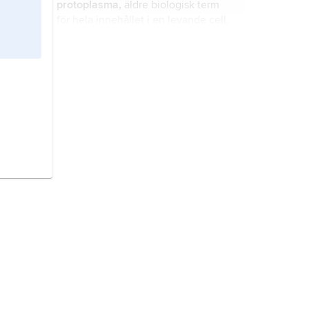
protoplasma,
äldre biologisk term
antikroppar mot komponenter i
för hela innehållet i en levande cell,
cellkärnor (antinukleära antikroppar).
inklusive kärna och organeller.
kreatinfosfat,
fosfokreatin
, en
”energirik” förening som
huvudsakligen finns i muskelceller.
SS-A
och
SS-B
, beteckningar för
proteiner som förekommer i
cellkärnor och cytoplasma i
människans celler, komplexbundna
till ribonukleinsyra.