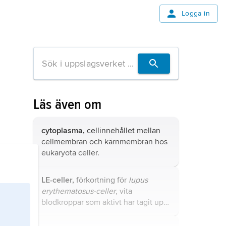
Logga in
Läs även om
cytoplasma,
cellinnehållet mellan
cellmembran och kärnmembran hos
eukaryota celler.
LE-celler,
förkortning för
lupus
erythematosus-celler
, vita
blodkroppar som aktivt har tagit upp
(fagocyterat) cellkärnor eller delar av
cellkärnor, i regel i komplex med