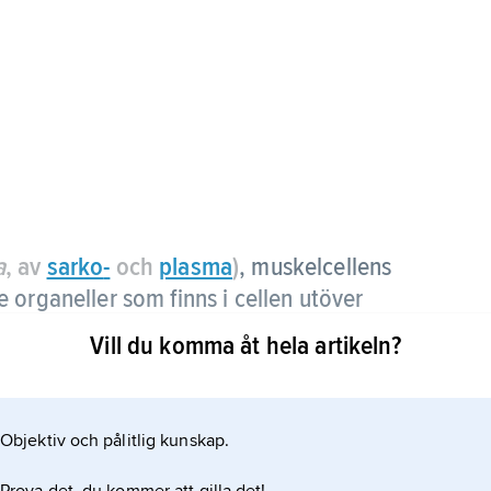
a
, av
sarko
-
och
plasma
)
, muskelcellens
 organeller som finns i cellen utöver
Vill du komma åt hela artikeln?
Objektiv och pålitlig kunskap.