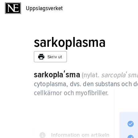
Uppslagsverket
Uppslagsverket
sarkoplasma
Skriv ut
sarkoplaʹsma
(nylat.
sarcoplaʹsm
cytoplasma, dvs. den substans och de
cellkärnor och myofibriller.
Information om artikeln