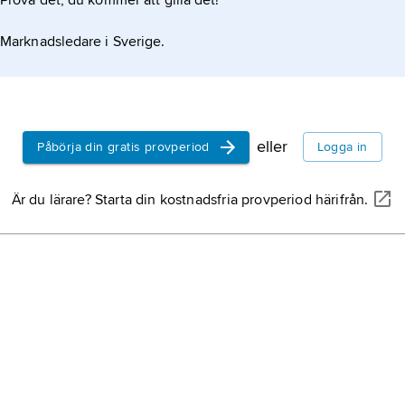
Prova det, du kommer att gilla det!
Marknadsledare i Sverige.
eller
Påbörja din gratis provperiod
Logga in
Är du lärare? Starta din kostnadsfria provperiod härifrån.