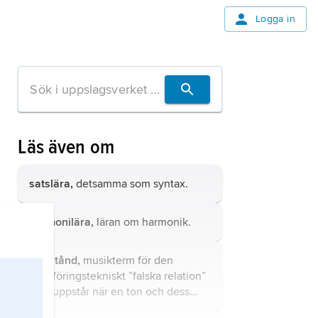
Logga in
Läs även om
satslära,
detsamma som
syntax
.
harmonilära,
läran om
harmonik
.
tvärstånd,
musikterm för den
stämföringstekniskt ”falska relation”
som uppstår när en ton och dess
efterföljande kromatiska förändring