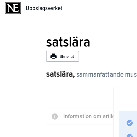
Uppslagsverket
Uppslagsverket
satslära
Skriv ut
satslära,
sammanfattande musi
Information om artikeln