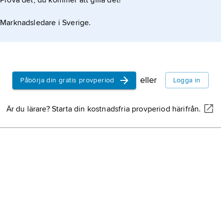
Prova det, du kommer att gilla det!
Marknadsledare i Sverige.
eller
Påbörja din gratis provperiod
Logga in
Är du lärare? Starta din kostnadsfria provperiod härifrån.