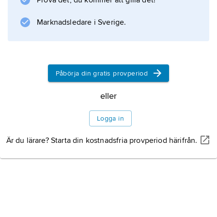
Prova det, du kommer att gilla det!
vilket gör den något fadd i smaken
Marknadsledare i Sverige.
Information om artikeln
Påbörja din gratis provperiod
eller
Logga in
Är du lärare? Starta din kostnadsfria provperiod härifrån.