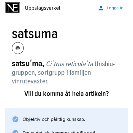
Uppslagsverket
Uppslagsverket
Logga in
satsuma
satsuʹma,
Ciʹtrus reticulaʹta
Unshiu-
gruppen,
sortgrupp i familjen
vinruteväxter.
Vill du komma åt hela artikeln?
Den har plattrunda, 5–7 cm stora frukter med
gulorange skal som ofta skiftar i grönt, även
på mogna frukter. Frukten är lätt att skala och
de i regel kärnfria klyftorna faller då isär. Den
Objektiv och pålitlig kunskap.
är saftig och söt men aningen fattig på syra,